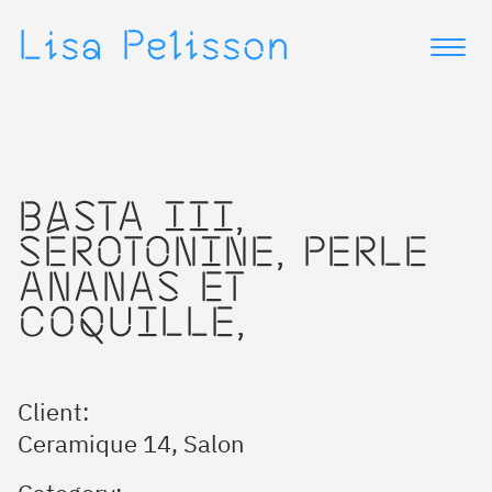
▷
▷
Lisa Pelisson
BASTA III,
SÉROTONINE, PERLE
ANANAS ET
COQUILLE,
Client:
Ceramique 14, Salon