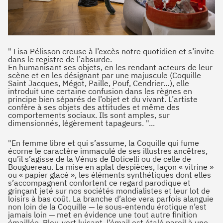
" Lisa Pélisson creuse à l’excès notre quotidien et s’invite
dans le registre de l’absurde.
En humanisant ses objets, en les rendant acteurs de leur
scène et en les désignant par une majuscule (Coquille
Saint Jacques, Mégot, Paille, Pouf, Cendrier…), elle
introduit une certaine confusion dans les règnes en
principe bien séparés de l’objet et du vivant. L’artiste
confère à ses objets des attitudes et même des
comportements sociaux. Ils sont amples, sur
dimensionnés, légèrement tapageurs. "...
"En femme libre et qui s’assume, la Coquille qui fume
écorne le caractère immaculé de ses illustres ancêtres,
qu’il s’agisse de la Vénus de Boticelli ou de celle de
Bouguereau. La mise en aplat despièces, façon « vitrine »
ou « papier glacé », les éléments synthétiques dont elles
s’accompagnent confortent ce regard parodique et
grinçant jeté sur nos sociétés mondialistes et leur lot de
loisirs à bas coût. La branche d’aloe vera parfois alanguie
non loin de la Coquille — le sous-entendu érotique n’est
jamais loin — met en évidence une tout autre finition
émaillée. Bleu-vert luisant, l’émail est étalé pareil à une