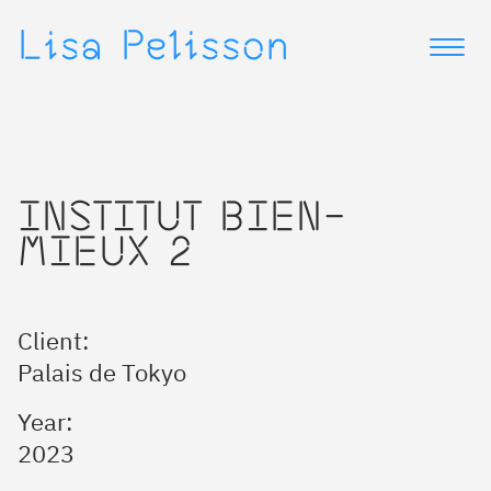
▷
▷
Lisa Pelisson
INSTITUT BIEN-
MIEUX 2
Client:
Palais de Tokyo
Year:
2023