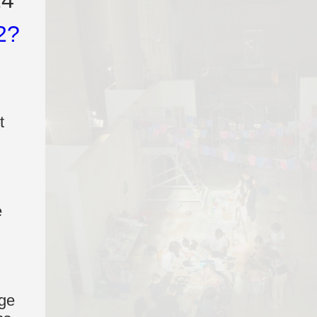
24
2?
t
e
nge