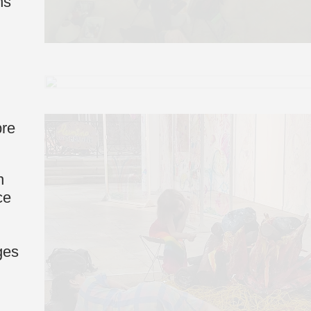
ns
bre
n
ce
i
ges