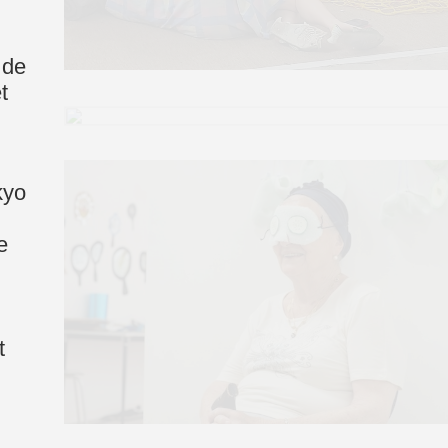
 de
t
kyo
e
t