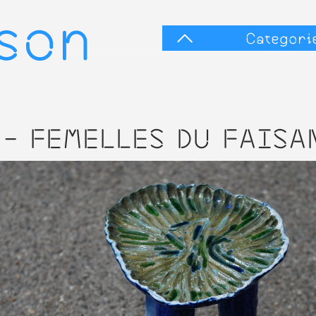
sson
Categori
- FEMELLES DU FAISA