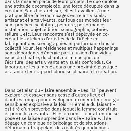
dans la mise en place de leurs projets. Le duo déploie
une attitude décomplexée, une force décuplée dans la
création. Sans hiérarchiser, elles travaillent à une
pratique libre faite de mixages entre art visuels,
artisanat et arts vivants, car tous ces mondes leur
sont proches: sculpture, peinture, performance,
installation, objet, édition, scénographie, poterie,
reliure... etc. Leur rencontre s’est déployée en co-
créant les ateliers d’artistes de la Drêche en
fabriquant des scénographies et performant dans le
collectif Noun, les résidences et multiples happenings
sont débordants d’énergie par la fusion d’individus
issus du théâtre, du chant, de la musique, de
l’écriture, des arts vivants et visuels confondus. Ce
laboratoire les a menés dans une proximité plastique
et a ancré leur rapport pluridisciplinaire à la création.
Dans cet élan du « faire ensemble » Les FDF peuvent
explorer et essayer sans cesse d’autres lieux et
d’autres temps pour développer au mieux leur énergie
sensible et explosive à la fois. « Femelle du faisant »
est tiré d’un proverbe dans lequel la femme construit
et prend les devants... Elles en rient. Leur attention se
pose et se laisse surprendre dans le « Faire ». Il se
dégage un comique de bricolage et de situations
déformant et rappelant des réalités quotidiennes