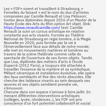
Les « FDF» vivent et travaillent à Strasbourg. «
Femelles du faisant » est le nom du duo d’artistes
composées par Camille Renault et Lisa Pélisson;
toutes deux diplomées depuis 2016 d’un Master de la
Haute École des Arts du Rhin option Art objet. (link:
https://www.renaultcamille.com/
text: Camille
Renault )a suivi un cursus artistique en relation
constante aux arts vivants. Formée au Théâtre
National de Strasbourg en régie lumière, à la Magie
Nouvelle en 2020, puis formée par la vie à
l’émerveillement face aux détails de notre monde;
elle met en mouvements matières et lumières au
travers de la scène théâtrale comme celle du
spectacle de l’ouverture de ses livres-objets. Tandis
que Lisa, diplômée des métiers d’arts à l’école
Duperré (2012 Paris), a toujours été attachée à
travailler l’essence de la matière et sa symbolique.
Mêlant céramique et installation évolutive, elle opère
des faux semblants et fixe des récits absurdes. Elle
cherche des tableaux vivants au sein desquels ses
œuvres et ses objets semblent prendre vie,
s’émouvoir.
Chacune dans son espace s’amuse à faire jaillir. En
menant différentes interventions artistiques
(collèges, lycée, résidences..), les FDF ont pris
conscience d’un fort potentiel collaboratif et social